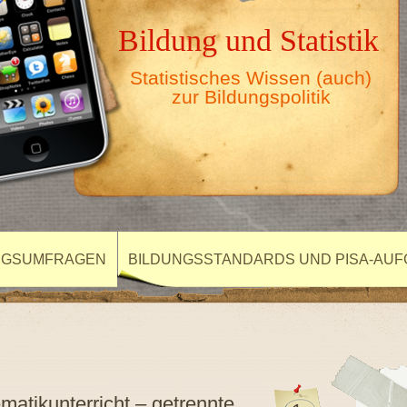
Bildung und Statistik
Statistisches Wissen (auch)
zur Bildungspolitik
NGSUMFRAGEN
BILDUNGSSTANDARDS UND PISA-AU
atikunterricht – getrennte