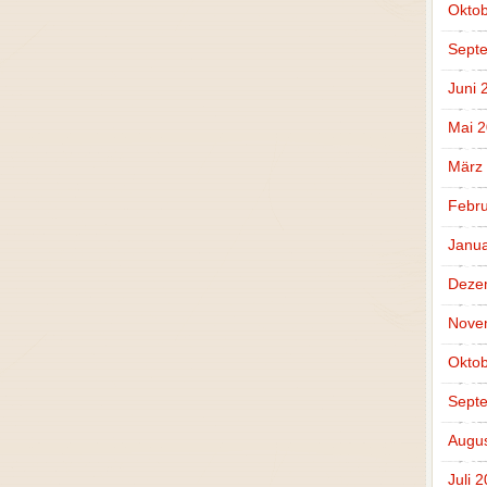
Oktob
Sept
Juni 
Mai 
März
Febru
Janua
Deze
Nove
Oktob
Sept
Augus
Juli 