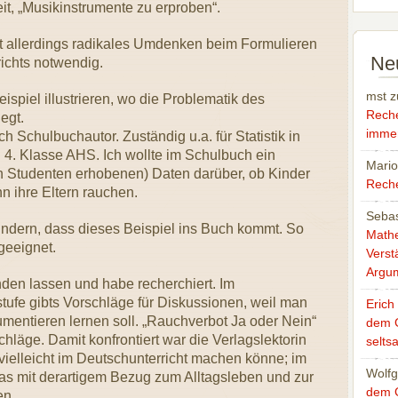
t, „Musikinstrumente zu erproben“.
t allerdings radikales Umdenken beim Formulieren
Ne
ichts notwendig.
mst
z
ispiel illustrieren, wo die Problematik des
Rech
egt.
immer
 Schulbuchautor. Zuständig u.a. für Statistik in
 4. Klasse AHS. Ich wollte im Schulbuch ein
Mari
en Studenten erhobenen) Daten darüber, ob Kinder
Reche
 ihre Eltern rauchen.
Sebas
hindern, dass dieses Beispiel ins Buch kommt. So
Mathe
geeignet.
Verst
Argu
nden lassen und habe recherchiert. Im
ufe gibts Vorschläge für Diskussionen, weil man
Erich
mentieren lernen soll. „Rauchverbot Ja oder Nein“
dem 
hläge. Damit konfrontiert war die Verlagslektorin
selts
vielleicht im Deutschunterricht machen könne; im
Wolfg
as mit derartigem Bezug zum Alltagsleben und zur
dem 
en.