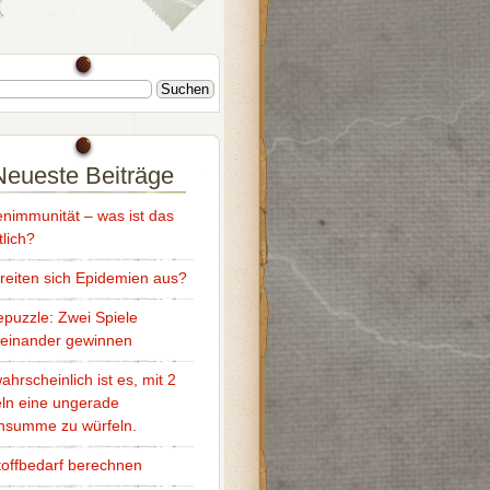
Neueste Beiträge
nimmunität – was ist das
tlich?
reiten sich Epidemien aus?
puzzle: Zwei Spiele
reinander gewinnen
ahrscheinlich ist es, mit 2
ln eine ungerade
nsumme zu würfeln.
offbedarf berechnen