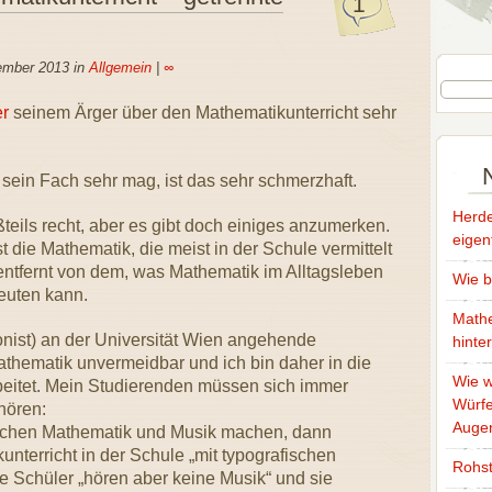
1
ember 2013 in
Allgemein
|
∞
er
seinem Ärger über den Mathematikunterricht sehr
 sein Fach sehr mag, ist das sehr schmerzhaft.
Herde
ßteils recht, aber es gibt doch einiges anzumerken.
eigen
t die Mathematik, die meist in der Schule vermittelt
t entfernt von dem, was Mathematik im Alltagsleben
Wie b
euten kann.
Mathe
onist) an der Universität Wien angehende
hinte
Mathematik unvermeidbar und ich bin daher in die
Wie w
eitet. Mein Studierenden müssen sich immer
Würfe
hören:
Auge
schen Mathematik und Musik machen, dann
unterricht in der Schule „mit typografischen
Rohst
ie Schüler „hören aber keine Musik“ und sie