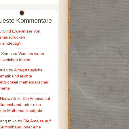
ueste Kommentare
u
Sind Ergebnisse von
enausdrücken
 eindeutig?
o Semo
zu
Was tun wenn
nzeichen fehlen
tian
zu
Alltagstaugliche
matik und leichte
ändlichkeit mathematischer
mente
 Neuwirth
zu
Die Ameise auf
Gummiband, oder eine
ame Mathematikaufgabe
ang miko
zu
Die Ameise auf
Gummiband, oder eine