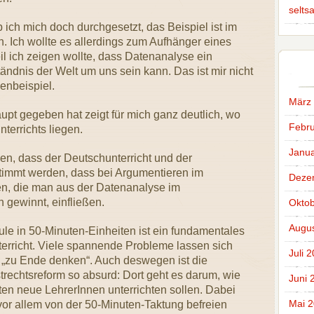
selts
ich mich doch durchgesetzt, das Beispiel ist im
n. Ich wollte es allerdings zum Aufhänger eines
l ich zeigen wollte, dass Datenanalyse ein
ändnis der Welt um uns sein kann. Das ist mir nicht
enbeispiel.
März
pt gegeben hat zeigt für mich ganz deutlich, wo
Febru
terrichts liegen.
Janua
en, dass der Deutschunterricht und der
timmt werden, dass bei Argumentieren im
Deze
ten, die man aus der Datenanalyse im
h gewinnt, einfließen.
Oktob
Augus
ule in 50-Minuten-Einheiten ist ein fundamentales
erricht. Viele spannende Probleme lassen sich
Juli 
it „zu Ende denken“. Auch deswegen ist die
rechtsreform so absurd: Dort geht es darum, wie
Juni 
ten neue LehrerInnen unterrichten sollen. Dabei
Mai 
vor allem von der 50-Minuten-Taktung befreien