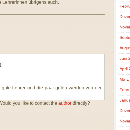
e LehrerInnen übrigens auch.
Febru
Deze
Nove
Sept
Augus
Juni 
t:
April
März
g gute Lehrer und die paar guten werden von der
Febru
Janua
ould you like to contact the
author
directly?
Deze
Nove