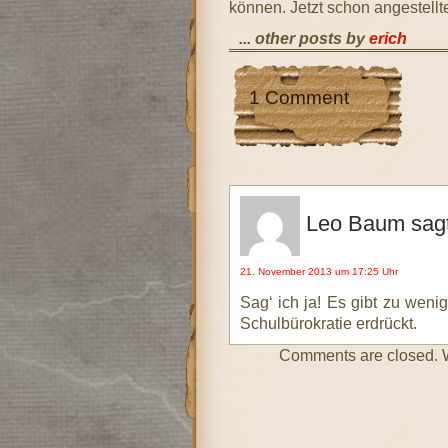
können. Jetzt schon angestellt
... other posts by
erich
1 Comment
Leo Baum
sag
21. November 2013 um 17:25 Uhr
Sag‘ ich ja! Es gibt zu weni
Schulbürokratie erdrückt.
Comments are closed. W