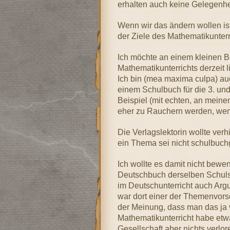
erhalten auch keine Gelegenhei
Wenn wir das ändern wollen is
der Ziele des Mathematikunterr
Ich möchte an einem kleinen Be
Mathematikunterrichts derzeit li
Ich bin (mea maxima culpa) auch
einem Schulbuch für die 3. und
Beispiel (mit echten, an mein
eher zu Rauchern werden, wenn
Die Verlagslektorin wollte ver
ein Thema sei nicht schulbuch
Ich wollte es damit nicht bewe
Deutschbuch derselben Schulst
im Deutschunterricht auch Argu
war dort einer der Themenvorsc
der Meinung, dass man das ja 
Mathematikunterricht habe etw
Gesellschaft aber nichts verlor