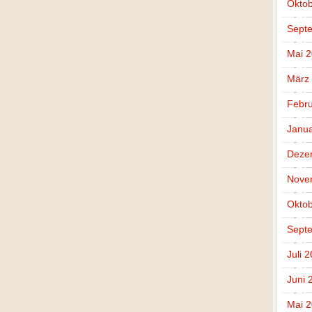
Oktob
Sept
Mai 
März
Febru
Janua
Deze
Nove
Oktob
Sept
Juli 
Juni 
Mai 