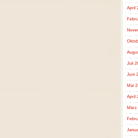
April
Febru
Nove
Oktob
Augus
Juli 
Juni 
Mai 
April
März
Febru
Janua