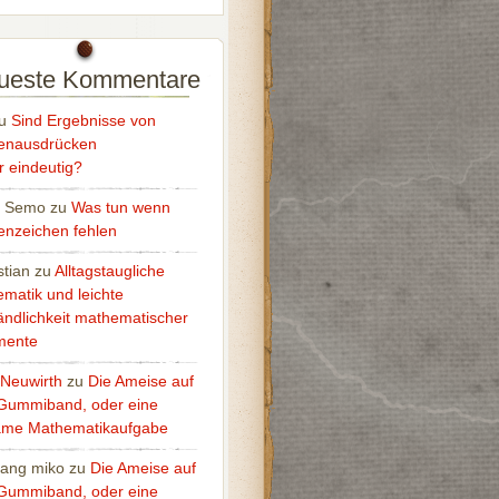
ueste Kommentare
u
Sind Ergebnisse von
enausdrücken
 eindeutig?
o Semo
zu
Was tun wenn
nzeichen fehlen
tian
zu
Alltagstaugliche
matik und leichte
ändlichkeit mathematischer
mente
 Neuwirth
zu
Die Ameise auf
Gummiband, oder eine
ame Mathematikaufgabe
ang miko
zu
Die Ameise auf
Gummiband, oder eine