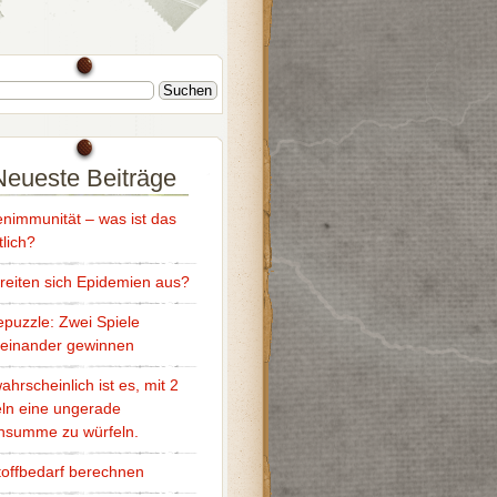
Neueste Beiträge
nimmunität – was ist das
tlich?
reiten sich Epidemien aus?
puzzle: Zwei Spiele
reinander gewinnen
ahrscheinlich ist es, mit 2
ln eine ungerade
nsumme zu würfeln.
offbedarf berechnen