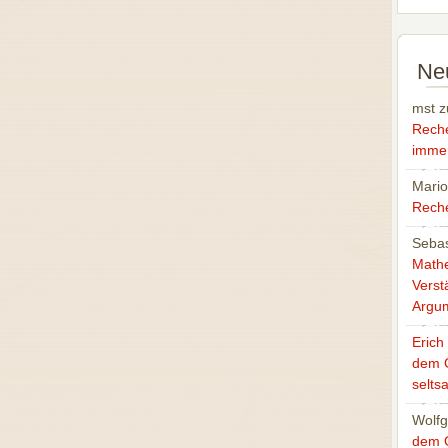
Ne
mst
z
Rech
immer
Mari
Reche
Sebas
Mathe
Verst
Argu
Erich
dem 
selts
Wolfg
dem 