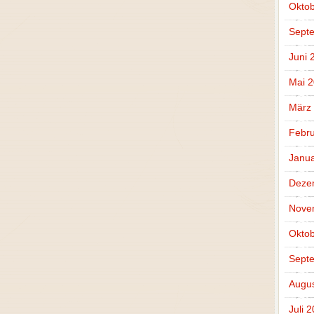
Oktob
Sept
Juni 
Mai 
März
Febru
Janua
Deze
Nove
Oktob
Sept
Augus
Juli 