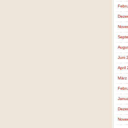
Febru
Deze
Nove
Sept
Augus
Juni 
April
März
Febru
Janua
Deze
Nove