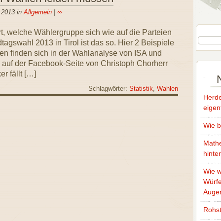
l 2013 in
Allgemein
|
∞
t, welche Wählergruppe sich wie auf die Parteien
dtagswahl 2013 in Tirol ist das so. Hier 2 Beispiele
en finden sich in der Wahlanalyse von ISA und
auf der Facebook-Seite von Christoph Chorherr
er fällt […]
Schlagwörter:
Statistik
,
Wahlen
Herde
eigen
Wie b
Mathe
hinte
Wie w
Würfe
Auge
Rohst