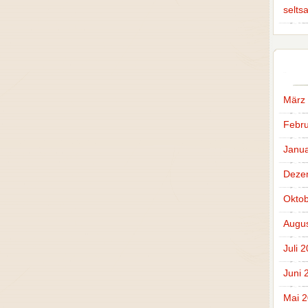
selts
März
Febru
Janua
Deze
Oktob
Augus
Juli 
Juni 
Mai 