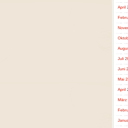
April
Febru
Nove
Oktob
Augus
Juli 
Juni 
Mai 
April
März
Febru
Janua