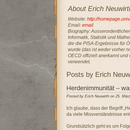
About Erich Neuwirt
Website:
http://homepage.univi
Email:
email
Biography: Ausserordentlicher 
Informatik, Statistik und Mathe
die die PISA-Ergebnisse für Ös
wurde (das ist weder vorher 
OECD offiziell anerkannt und 
verwendet.
Posts by Erich Neuwi
Herdenimmunität – was 
Posted by Erich Neuwirth on 25. Mär
Ich glaube, dass der Begriff „H
da viele Missverständnisse ent
Grundsätzlich geht es um Folg