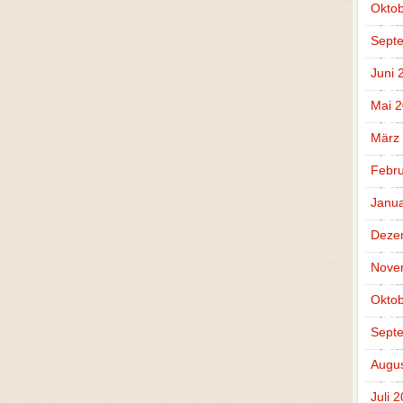
Oktob
Sept
Juni 
Mai 
März
Febru
Janua
Deze
Nove
Oktob
Sept
Augus
Juli 