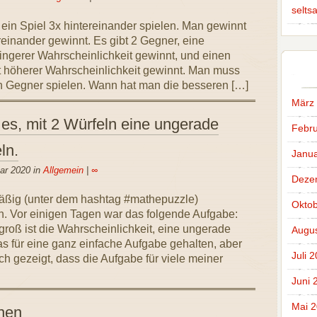
selts
ein Spiel 3x hintereinander spielen. Man gewinnt
einander gewinnt. Es gibt 2 Gegner, eine
ingerer Wahrscheinlichkeit gewinnt, und einen
 höherer Wahrscheinlichkeit gewinnt. Man muss
 Gegner spielen. Wann hat man die besseren […]
März
 es, mit 2 Würfeln eine ungerade
Febru
ln.
Janua
ar 2020 in
Allgemein
|
∞
Deze
äßig (unter dem hashtag #mathepuzzle)
Oktob
. Vor einigen Tagen war das folgende Aufgabe:
groß ist die Wahrscheinlichkeit, eine ungerade
Augus
s für eine ganz einfache Aufgabe gehalten, aber
Juli 
h gezeigt, dass die Aufgabe für viele meiner
Juni 
Mai 
nen