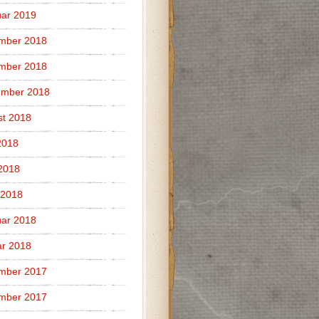
ar 2019
mber 2018
mber 2018
ember 2018
t 2018
2018
 2018
 2018
ar 2018
r 2018
mber 2017
mber 2017