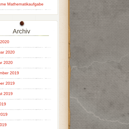
ame Mathematikaufgabe
Archiv
 2020
ar 2020
r 2020
mber 2019
er 2019
t 2019
2019
2019
2019