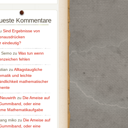
ueste Kommentare
u
Sind Ergebnisse von
enausdrücken
 eindeutig?
o Semo
zu
Was tun wenn
nzeichen fehlen
tian
zu
Alltagstaugliche
matik und leichte
ändlichkeit mathematischer
mente
 Neuwirth
zu
Die Ameise auf
Gummiband, oder eine
ame Mathematikaufgabe
ang miko
zu
Die Ameise auf
Gummiband, oder eine