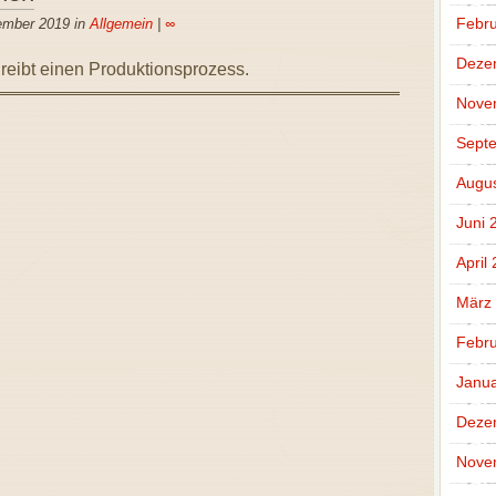
Febru
ember 2019 in
Allgemein
|
∞
Deze
eibt einen Produktionsprozess.
Nove
Sept
Augus
Juni 
April
März
Febru
Janua
Deze
Nove