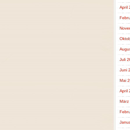
April
Febru
Nove
Oktob
Augus
Juli 
Juni 
Mai 
April
März
Febru
Janua