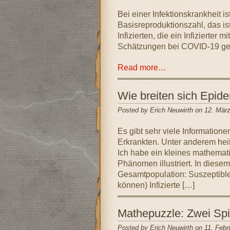
Bei einer Infektionskrankheit is
Basisreproduktionszahl, das ist
Infizierten, die ein Infizierter
Schätzungen bei COVID-19 geh
Read more…
Wie breiten sich Epid
Posted by Erich Neuwirth on 12. Mär
Es gibt sehr viele Information
Erkrankten. Unter anderem heißt
Ich habe ein kleines mathemati
Phänomen illustriert. In diesem
Gesamtpopulation: Suszeptible
können) Infizierte […]
Mathepuzzle: Zwei Spi
Posted by Erich Neuwirth on 11. Febr