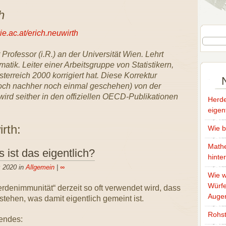
h
e.ac.at/erich.neuwirth
Professor (i.R.) an der Universität Wien. Lehrt
matik. Leiter einer Arbeitsgruppe von Statistikern,
terreich 2000 korrigiert hat. Diese Korrektur
noch nachher noch einmal geschehen) von der
wird seither in den offiziellen OECD-Publikationen
Herde
eigen
rth:
Wie b
Mathe
ist das eigentlich?
hinte
z 2020 in
Allgemein
|
∞
Wie w
Würfe
erdenimmunität“ derzeit so oft verwendet wird, dass
Auge
stehen, was damit eigentlich gemeint ist.
Rohst
endes: