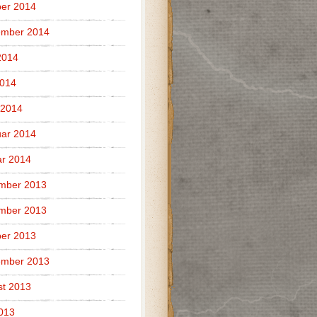
er 2014
ember 2014
2014
2014
 2014
ar 2014
r 2014
mber 2013
mber 2013
er 2013
ember 2013
t 2013
2013