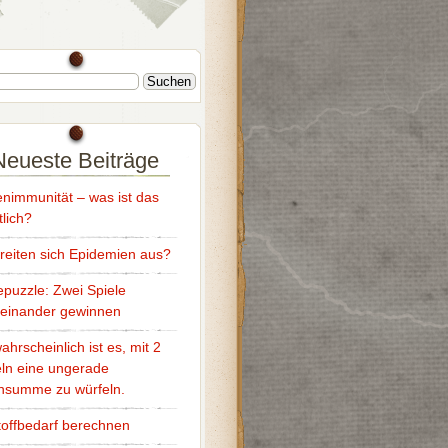
Neueste Beiträge
nimmunität – was ist das
tlich?
reiten sich Epidemien aus?
puzzle: Zwei Spiele
reinander gewinnen
ahrscheinlich ist es, mit 2
ln eine ungerade
nsumme zu würfeln.
offbedarf berechnen