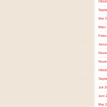
Oktob
Sept
Mai 
März
Febru
Janua
Deze
Nove
Oktob
Sept
Juli 
Juni 
Mai 