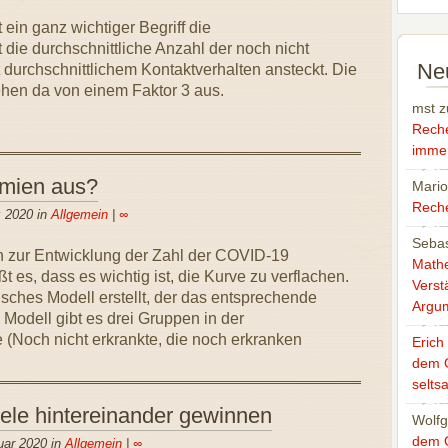
t ein ganz wichtiger Begriff die
 die durchschnittliche Anzahl der noch nicht
Ne
 mit durchschnittlichem Kontaktverhalten ansteckt. Die
en da von einem Faktor 3 aus.
mst
z
Rech
immer
emien aus?
Mari
Reche
z 2020 in
Allgemein
|
∞
Sebas
en zur Entwicklung der Zahl der COVID-19
Mathe
 es, dass es wichtig ist, die Kurve zu verflachen.
Verst
sches Modell erstellt, der das entsprechende
Argu
 Modell gibt es drei Gruppen in der
 (Noch nicht erkrankte, die noch erkranken
Erich
dem 
selts
ele hintereinander gewinnen
Wolfg
dem 
uar 2020 in
Allgemein
|
∞